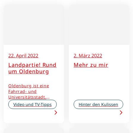
22. April 2022
2. März 2022
Landpartie! Rund
Mehr zu mir
um Oldenburg
Oldenburg ist eine
Fahrrad- und
Universitätsstadt.
Unser Unternehmen
Video und TV-Tipps
Hinter den Kulissen
Rückenwind ist in
dieser schönen Stadt
ansässig, daher freuen
wir uns sehr über
diesen Beitrag mit