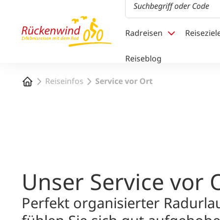
1
Radreisen
Reiseziel
Reiseblog
Startseite
Reiseinfos
Service vor Ort
Unser Service vor 
Perfekt organisierter Radurla