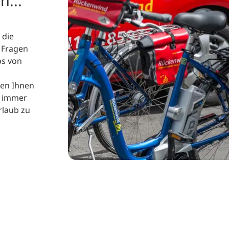
n...
 die
e Fragen
ps von
nen Ihnen
t immer
rlaub zu