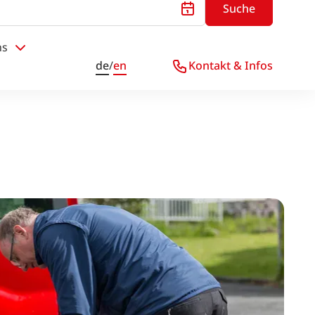
Suche
ns
de
/
en
Kontakt & Infos