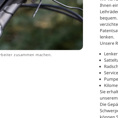
Ihnen ei
Leihräde
bequem. 
verzichte
Patentsa
lenken.
Unsere R
Lenker
tarbeiter zusammen machen.
Sattel
Radsch
Servic
Pumpe
Kilome
Sie erha
unserem 
Die Gepä
Schwerpu
können S