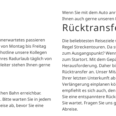
Wenn Sie mit dem Auto anr
Ihnen auch gerne unseren 
Rücktransf
 unerwartetes passieren
Die beliebtesten Reiseziel
 von Montag bis Freitag
Regel Streckentouren. Da st
ehotline unsere Kollegen
zum Ausgangspunkt? Wenn S
hres Radurlaub täglich von
zum Startort. Mit dem Gep
eleiter stehen Ihnen gerne
Herausforderung. Daher bie
Rücktransfer an. Unser Mit
Ihrer letzten Unterkunft ab
Verlängerung einplanen kön
empfiehlt es sich auch, den
chen Bahn erreichbar.
Sie eine entspanntere Rückr
 Bitte warten Sie in jedem
Sie wartet. Fragen Sie uns 
eise ab, bevor Sie eine
Abreise.