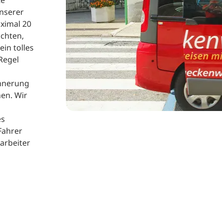
te
unserer
ximal 20
chten,
in tolles
Regel
innerung
en. Wir
es
Fahrer
arbeiter