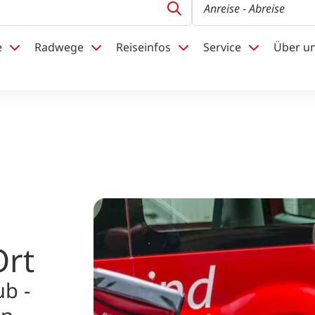
Anreise
- Abreise
e
Radwege
Reiseinfos
Service
Über u
Ort
ub -