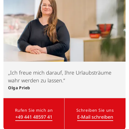
„Ich freue mich darauf, Ihre Urlaubsträume
wahr werden zu lassen.“
Olga
Prieb
Rufen Sie mich an
Schreiben Sie uns
+49 441 48597 41
E-Mail schreiben
(Link öffnet in neuem Tab)