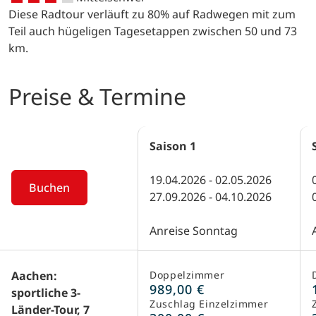
Kirchdorf Oud-Rekem, welches 2008
Diese Radtour verläuft zu 80% auf Radwegen mit zum
Kirchen, Fachwerkhäusern und
zum schönsten Dorf von Flandern
Teil auch hügeligen Tagesetappen zwischen 50 und 73
Wassermühlen und zu Schlössern,
gekürt wurde, radeln Sie schließlich in
km.
Burgen und Landsitzen, die häufig mit
die mittelalterliche Universitätsstadt
romantischen Einkehrmöglichkeiten
Maastricht mit antikem Stadtzentrum.
locken. Sie radeln im eng
Preise & Termine
eingeschnittenen Tal der Geul nach
Valkenburg, einem pittoresken
Ausflugsort. Staunen Sie über alte
Saison
1
Adelssitze, erhaltene Stadttore, einer
romantischen Altstadt und der
19.04.2026 - 02.05.2026
einzigartigen Fluweelengrotte mit ihrem
Buchen
27.09.2026 - 04.10.2026
in Sandstein gehauenen weit
verzweigten Gängesystem.
Anreise Sonntag
Anschließend radeln Sie auf kleinen
Sträßchen weiter durch diese hügeligste
Landschaft Hollands über Gulpen und
Aachen:
Doppelzimmer
Vaals zurück nach Aachen, wo der
989,00 €
sportliche 3-
markante Dom schon von Weitem zu
Zuschlag Einzelzimmer
Länder-Tour, 7