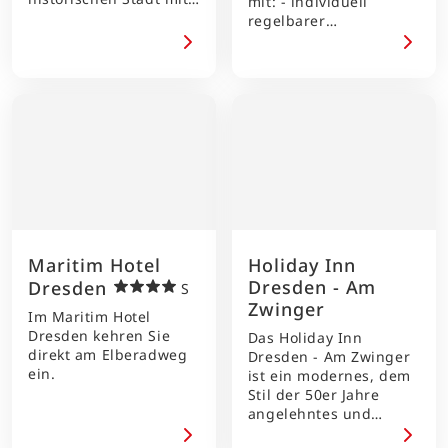
mit: - individuell
Weintradition,
regelbarer
Zusammenfluss der
Klimaanlage - Bad mit
zwei grössten
Wanne,
tschechischen Flüssen,
Kosmetikspiegel, Föhn,
Schloss und
- kostenfreies W-Lan
historischem
sowie Kaffee-/
Stadktkern. Es befindet
Teezubereiter. Starten
sich in ruhiger Lage,
Sie den Tag mit einem
nahe der Hauptstadt
leckeren Sandwich
Prag.
oder Bagel in stephans
casual diner oder
einfach nur mit einem
Starbucks Kaffee zum
Maritim Hotel
Holiday Inn
Mitnehmen.
Dresden - Am
Dresden
S
Zwinger
Im Maritim Hotel
Dresden kehren Sie
Das Holiday Inn
direkt am Elberadweg
Dresden - Am Zwinger
ein.
ist ein modernes, dem
Stil der 50er Jahre
angelehntes und
komfortables Hotel in