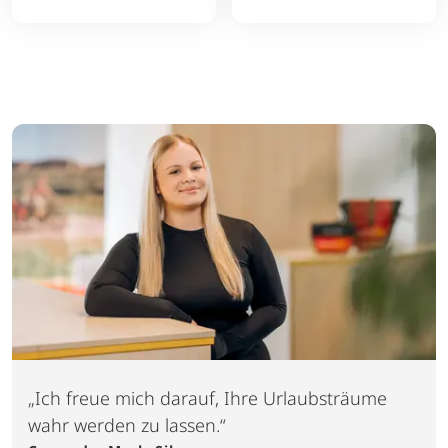
der malerischen Stadt
Dresden. Das Hotel
liegt am Rande der
barocken Altstadt in
umittelbarer Nähe des
berühmten Dresdner
Zwingers und der
Semperoper.
„Ich freue mich darauf, Ihre Urlaubsträume
wahr werden zu lassen.“