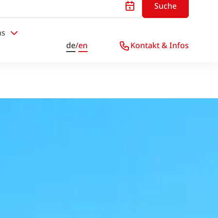
Suche
ns
de
/
en
Kontakt & Infos
n!
Jetzt anmelden!