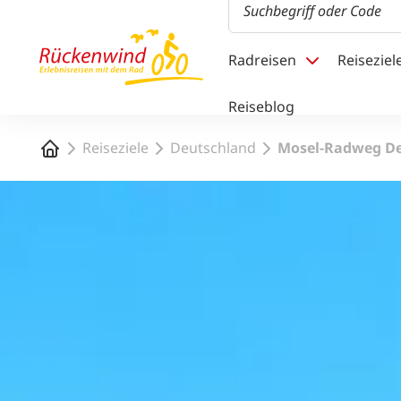
1
Radreisen
Reiseziel
Reiseblog
Rückenwind Newslet
Startseite
Reiseziele
Deutschland
Mosel-Radweg D