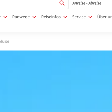
Anreise
- Abreise
e
Radwege
Reiseinfos
Service
Über u
ter
Jetzt anmelden und die neuesten Informationen erhalte
eluxe