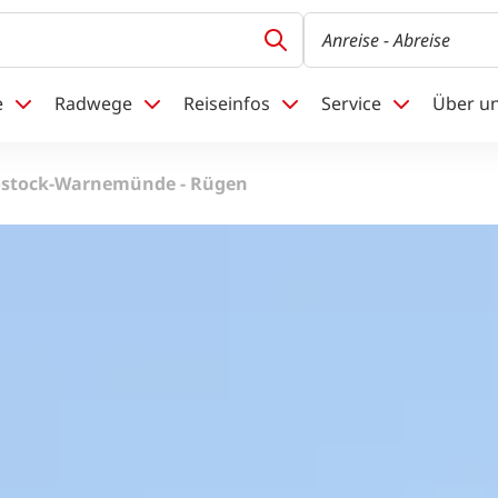
Anreise
- Abreise
e
Radwege
Reiseinfos
Service
Über u
ostock-Warnemünde - Rügen