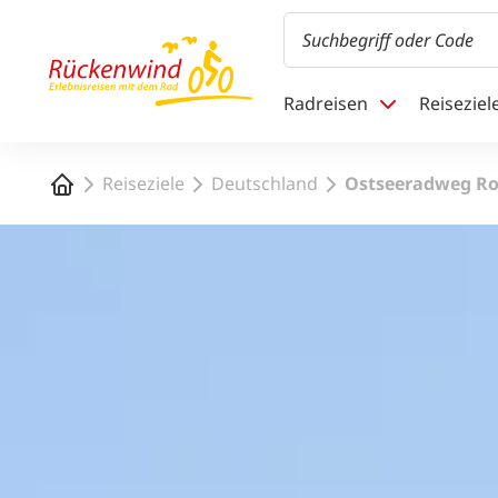
1
Radreisen
Reiseziel
Startseite
Reiseziele
Deutschland
Ostseeradweg R