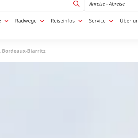
Anreise
- Abreise
e
Radwege
Reiseinfos
Service
Über u
 Bordeaux-Biarritz