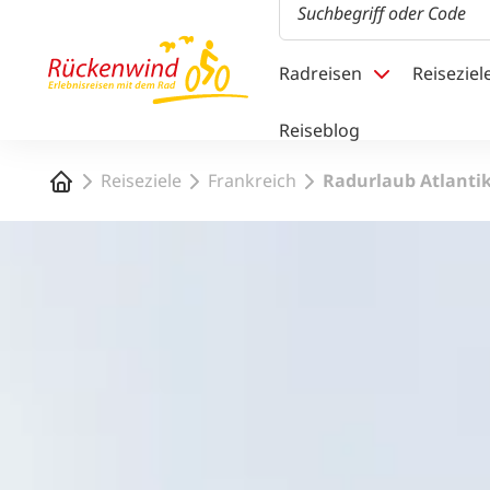
1
Radreisen
Reiseziel
Reiseblog
Startseite
Reiseziele
Frankreich
Radurlaub Atlantik