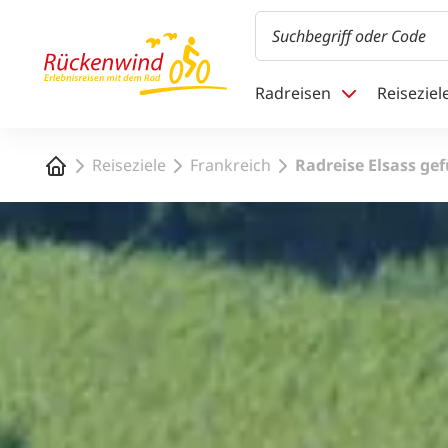
1
Radreisen
Reiseziel
Startseite
Reiseziele
Frankreich
Radreise Elsass ge