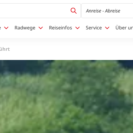
Anreise
- Abreise
e
Radwege
Reiseinfos
Service
Über u
führt