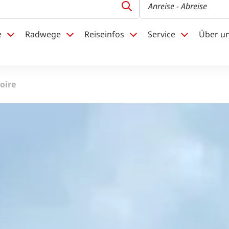
Anreise
- Abreise
e
Radwege
Reiseinfos
Service
Über u
oire