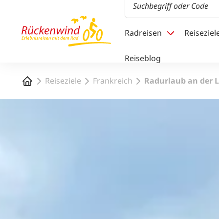
1
Radreisen
Reiseziel
Reiseblog
Startseite
Reiseziele
Frankreich
Radurlaub an der L