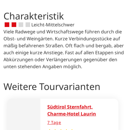
Radweg umfunktioniert wurde.
Naturschauspiel bieten. Zurück wieder
Charakteristik
nach Oberbozen und mit der Seilbahn
ins Tal. Alternativ ist von Klobenstein
Leicht-Mittelschwer
auch eine Abfahrt ins Eisacktal möglich.
Viele Radwege und Wirtschaftswege führen durch die
Obst- und Weingärten. Kurze Verbindungsstücke auf
mäßig befahrenen Straßen. Oft flach und bergab, aber
auch einige kurze Anstiege. Fast auf allen Etappen sind
Abkürzungen oder Verlängerungen gegenüber den
unten stehenden Angaben möglich.
Weitere Tourvarianten
Südtirol Sternfahrt,
Charme-Hotel Laurin
7 Tage