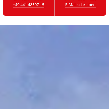
+49 441 48597 15
E-Mail schreiben
(Link öffnet in neuem Tab)