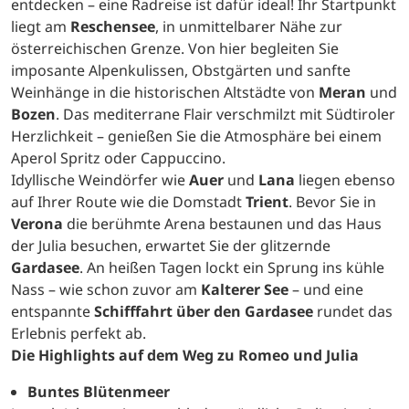
entdecken – eine Radreise ist dafür ideal! Ihr Startpunkt
liegt am
Reschensee
, in unmittelbarer Nähe zur
österreichischen Grenze. Von hier begleiten Sie
imposante Alpenkulissen, Obstgärten und sanfte
Weinhänge in die historischen Altstädte von
Meran
und
Bozen
. Das mediterrane Flair verschmilzt mit Südtiroler
Herzlichkeit – genießen Sie die Atmosphäre bei einem
Aperol Spritz oder Cappuccino.
Idyllische Weindörfer wie
Auer
und
Lana
liegen ebenso
auf Ihrer Route wie die Domstadt
Trient
. Bevor Sie in
Verona
die berühmte Arena bestaunen und das Haus
der Julia besuchen, erwartet Sie der glitzernde
Gardasee
. An heißen Tagen lockt ein Sprung ins kühle
Nass – wie schon zuvor am
Kalterer See
– und eine
entspannte
Schifffahrt über den Gardasee
rundet das
Erlebnis perfekt ab.
Die Highlights auf dem Weg zu Romeo und Julia
Buntes Blütenmeer