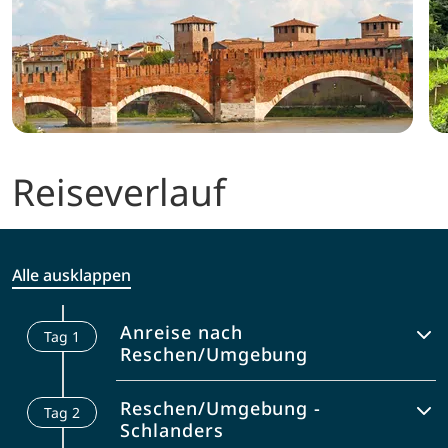
Reiseverlauf
Alle ausklappen
Anreise nach
Tag
1
Reschen/Umgebung
Am späten Nachmittag erfolgen das
Reschen/Umgebung -
Tag
2
Infogespräch und die Radübergabe
Schlanders
(sofern gebucht).