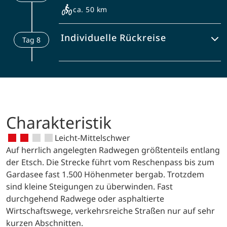
Tour westwärts Richtung Gardasee. In
ca. 50 km
Mori verkosten Sie in der Gelateria
Teils flach, teils leicht hügelig durch die
Bologna das weitum bekannte
Individuelle Rückreise
Tag
8
Weinberge weiter nach Verona einer
Pistazieneis. Nach kurzem Anstieg
Stadt voller Sehenswürdigkeiten
(Passo San Giovanni) folgt die Abfahrt
Besuchen Sie die Festspiel-Arena, das
Nach dem Frühstück individuelle
an den See nach Torbole und weiter
Haus der Julia und die alte Stadtmauer.
Rückreise oder Beginn Ihrer
nach Riva. Von hier Schifffahrt über die
Verlängerung.
gesamte Seelänge.
Charakteristik
Leicht-Mittelschwer
Auf herrlich angelegten Radwegen größtenteils entlang
der Etsch. Die Strecke führt vom Reschenpass bis zum
Gardasee fast 1.500 Höhenmeter bergab. Trotzdem
sind kleine Steigungen zu überwinden. Fast
durchgehend Radwege oder asphaltierte
Wirtschaftswege, verkehrsreiche Straßen nur auf sehr
kurzen Abschnitten.