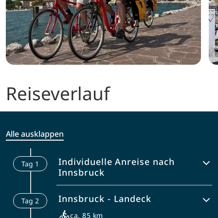
Reiseverlauf
Alle ausklappen
Individuelle Anreise nach
Tag
1
Innsbruck
Berühmte Altstadt mit Stadtturm und
Innsbruck - Landeck
Tag
2
„Goldenem Dachl“. Am späten
Nachmittag Informationsgespräch und
ca. 85 km