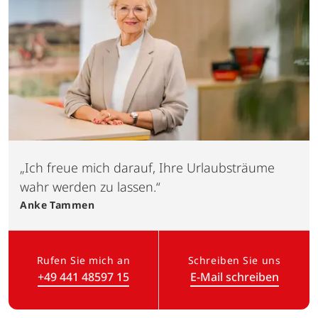
„Ich freue mich darauf, Ihre Urlaubsträume
wahr werden zu lassen.“
Anke
Tammen
Rufen Sie mich an
Schreiben Sie uns
+49 441 48597 15
E-Mail schreiben
(Link öffnet in neuem Tab)