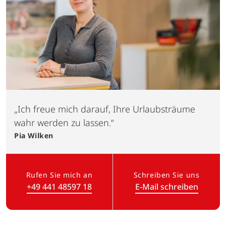
„Ich freue mich darauf, Ihre Urlaubsträume
wahr werden zu lassen.“
Pia
Wilken
Rufen Sie mich an
Schreiben Sie uns
+49 441 48597 18
E-Mail schreiben
(Link öffnet in neuem Tab)