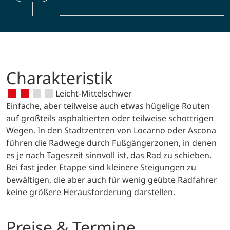
Melide. Der Luganer See und seine
Etappe ist die kleine Stadt Maggia mit
Umgebung stehen Locarno und Ascona
Nach dem Frühstück individuelle
der Kirche Santa Maria delle Grazie, die
in nichts nach. Italienisches Dolce Vita,
Rückreise oder Beginn Ihrer
mit ihren Fresken zu beeindrucken
bunte Dörfer mit den typisch steinernen
Verlängerung.
weiß.
Kirchtürmen und sogar Palmen
verwöhnen hier das Auge. Eine
Charakteristik
wunderbare Tour durch dieses Gebiet
Leicht-Mittelschwer
schließt Ihre Radwoche ab.
Einfache, aber teilweise auch etwas hügelige Routen
auf großteils asphaltierten oder teilweise schottrigen
Wegen. In den Stadtzentren von Locarno oder Ascona
führen die Radwege durch Fußgängerzonen, in denen
es je nach Tageszeit sinnvoll ist, das Rad zu schieben.
Bei fast jeder Etappe sind kleinere Steigungen zu
bewältigen, die aber auch für wenig geübte Radfahrer
keine größere Herausforderung darstellen.
Preise & Termine