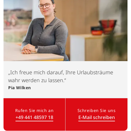
„Ich freue mich darauf, Ihre Urlaubsträume
wahr werden zu lassen.“
Pia
Wilken
Rufen Sie mich an
Schreiben Sie uns
+49 441 48597 18
E-Mail schreiben
(Link öffnet in neuem Tab)