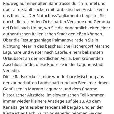
Nördlich des Triglav Nationalparks startet diese
Radreise am wunderschönen Bleder See in Slowenien.
Entlang der Save geht es am Fuße der Jülischen Alpen
über den Wintersportort Kranjska Gora nach Italien.
Von nun an folgen Sie dem bekannten Alpe-Adria-
Radweg auf einer alten Bahntrasse durch Tunnel und
über alte Stahlbrücken mit fantastischen Ausblicken in
das Kanaltal. Der NaturflussTagliamento begleitet Sie
durch die reizenden Ortschaften Venzone und Gemona
del Friuli nach Udine, wo Sie die Annehmlichkeiten einer
authentischen italienischen Stadt genießen können.
Über die Festungsanlage Palmanova radeln Sie in
Richtung Meer in das beschauliche Fischerdorf Marano
Lagunare und weiter nach Caorle, einem bekannten
Urlaubsort an der nördlichen Adria. Den krönenden
Abschluss findet diese Radreise in der Lagunenstadt
Venedig.
Diese Radstrecke ist eine wunderbare Mischung aus