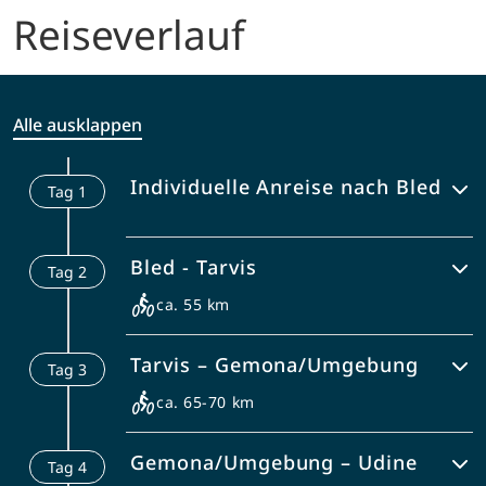
Reiseverlauf
Alle ausklappen
Individuelle Anreise nach Bled
Tag
1
Bled ist ein Ort wie ein Juwel, gelegen
Bled - Tarvis
Tag
2
am Rande des Triglav Nationalparks.
Erkunden Sie das Städtchen am Ufer
ca. 55 km
des Gletschersees mit hoch oben