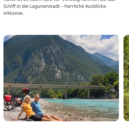
der zauberhaften Landschaft rund um Bled, maritimen
Genüssen in Marano Lagunare und dem Charme
historischer Altstädte. Im slowenischen Teil kommen
immer wieder kleinere Anstiege auf Sie zu. Ab dem
Kanaltal geht es aber tendenziell bergab und an der
Küste ist es flach. Kurz vor Venedig nehmen Sie das
Schiff in die Lagunenstadt – herrliche Ausblicke
inklusive.