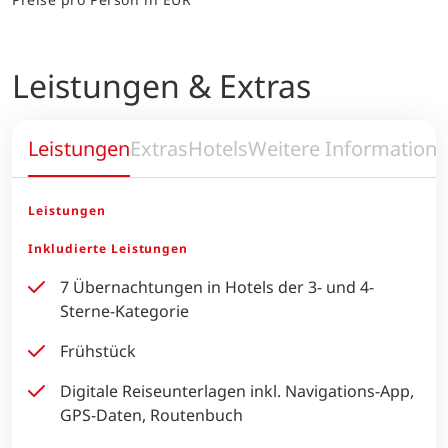
praktisch, stets aktuell und umweltbewusst. Wenn Sie
lieber eine gedruckte Ausgabe möchten, geben Sie uns
einfach vorab Bescheid. Nach Zahlung eines Aufpreises
in Höhe von 20,- € für ein Buch erhalten Sie dieses dann
vor Ort.
Preise pro Person in EUR
Leistungen & Extras
Leistungen
Extras
Hotels
Weitere Information
Leistungen
Inkludierte Leistungen
7 Übernachtungen in Hotels der 3- und 4-