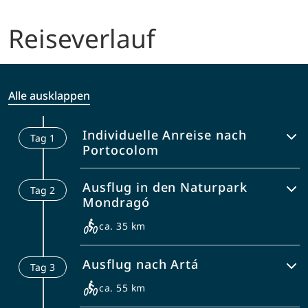
Reiseverlauf
Alle ausklappen
Individuelle Anreise nach
Tag
1
Portocolom
Die Reiseunterlagen und Mieträder sind
Ausflug in den Naturpark
Tag
2
im Hotel für Sie hinterlegt. Spazieren Sie
Mondragó
schon heute durch den charmanten
Ortskern mit seinen netten Cafès und
ca. 35 km
Restaurants.
Die heutige Etappe führt Sie zunächst
Ausflug nach Artá
Tag
3
ins landwirtschaftlich geprägte
Hinterland. Kleine Fincas mit den
ca. 55 km
typischen, roten Steinmauern begleiten