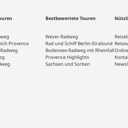
Touren
Bestbewertete Touren
Nützl
dweg
Weser-Radweg
Reise
eich Provence
Rad und Schiff Berlin-Stralsund
Reise
a-Radweg
Bodensee-Radweg mit Rheinfall
Onlin
eg
Provence Highlights
Konta
dweg
Sachsen und Sorben
Newsl