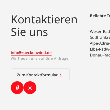
Kontaktieren
Beliebte 
Sie uns
Weser-Ra
Südfrankr
Alpe-Adri
Elbe-Radw
info@rueckenwind.de
Donau-Ra
Wir freuen uns auf Ihre Anfrage
Zum Kontaktformular
(Link öffnet in neuem Tab)
(Link öffnet in neuem Tab)