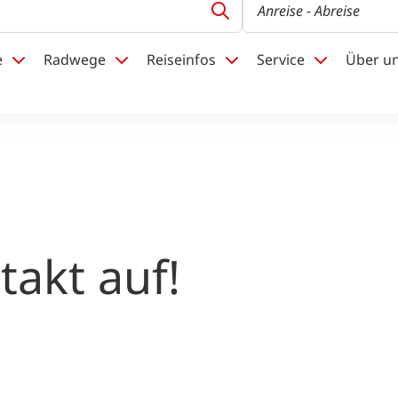
Anreise
- Abreise
e
Radwege
Reiseinfos
Service
Über u
akt auf!