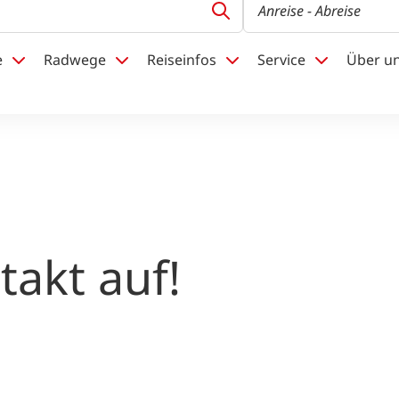
Anreise
- Abreise
e
Radwege
Reiseinfos
Service
Über u
akt auf!