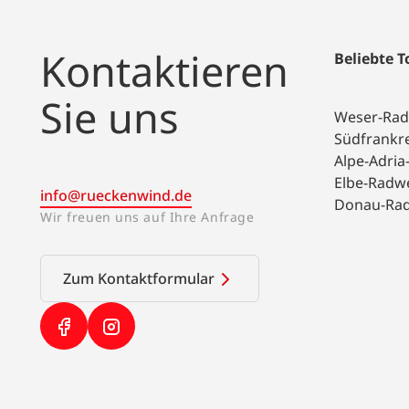
Kontaktieren
Beliebte 
Sie uns
Weser-Ra
Südfrankr
Alpe-Adri
Elbe-Radw
info@rueckenwind.de
Donau-Ra
Wir freuen uns auf Ihre Anfrage
Zum Kontaktformular
(Link öffnet in neuem Tab)
(Link öffnet in neuem Tab)