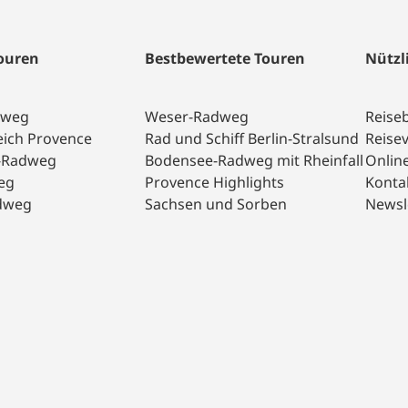
Touren
Bestbewertete Touren
Nützl
dweg
Weser-Radweg
Reise
eich Provence
Rad und Schiff Berlin-Stralsund
Reise
a-Radweg
Bodensee-Radweg mit Rheinfall
Onlin
eg
Provence Highlights
Konta
dweg
Sachsen und Sorben
Newsl