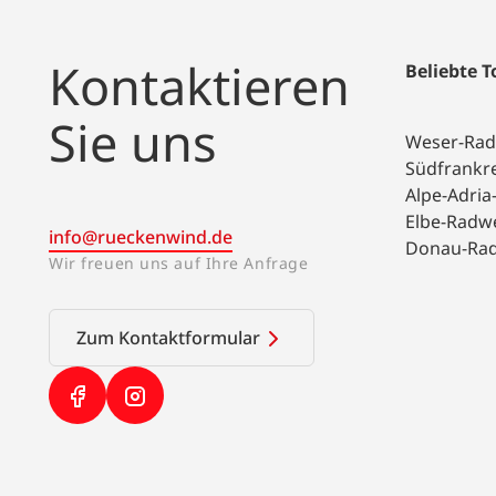
Kontaktieren
Beliebte 
Sie uns
Weser-Ra
Südfrankr
Alpe-Adri
Elbe-Radw
info@rueckenwind.de
Donau-Ra
Wir freuen uns auf Ihre Anfrage
Zum Kontaktformular
(Link öffnet in neuem Tab)
(Link öffnet in neuem Tab)