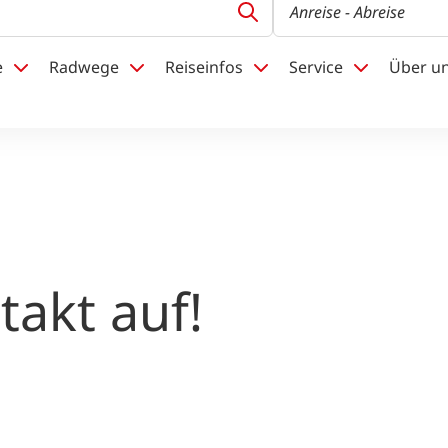
Anreise
- Abreise
e
Radwege
Reiseinfos
Service
Über u
akt auf!