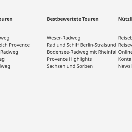
Touren
Bestbewertete Touren
Nützl
dweg
Weser-Radweg
Reise
eich Provence
Rad und Schiff Berlin-Stralsund
Reise
a-Radweg
Bodensee-Radweg mit Rheinfall
Onlin
eg
Provence Highlights
Konta
dweg
Sachsen und Sorben
Newsl