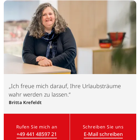
„Ich freue mich darauf, Ihre Urlaubsträume
wahr werden zu lassen.“
Britta
Krefeldt
Rufen Sie mich an
Schreiben Sie uns
+49 441 48597 21
E-Mail schreiben
(Link öffnet in neuem Tab)