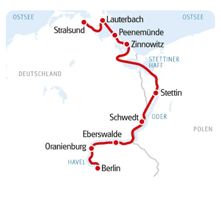
Fahrradweg in Richtung Süden durch
entlang – bis Eberswalde. Im Herzen der
das Ruppiner Seengebiet nach Berlin.
Stadt, im Finowkanal, befindet sich die
älteste betriebsfähige Schleuse
Deutschlands.