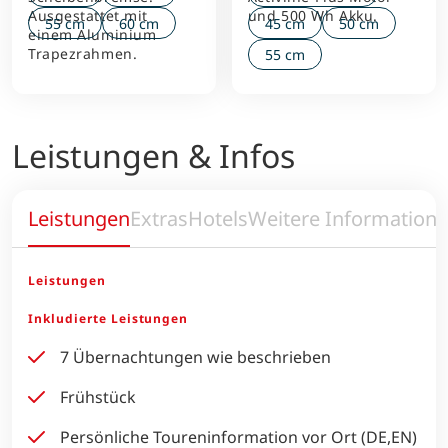
Ausgestattet mit
und 500 Wh Akku.
55 cm
60 cm
45 cm
50 cm
einem Aluminium
Trapezrahmen.
55 cm
Leistungen & Infos
Leistungen
Extras
Hotels
Weitere Information
Leistungen
Inkludierte Leistungen
7 Übernachtungen wie beschrieben
Frühstück
Persönliche Toureninformation vor Ort (DE,EN)