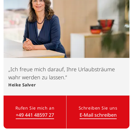
„Ich freue mich darauf, Ihre Urlaubsträume
wahr werden zu lassen.“
Heike
Salver
Rufen Sie mich an
Schreiben Sie uns
+49 441 48597 27
E-Mail schreiben
(Link öffnet in neuem Tab)