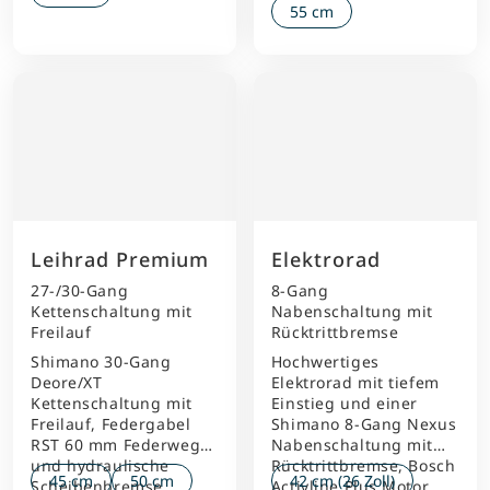
55 cm
Leihrad Premium
Elektrorad
27-/30-Gang
8-Gang
Kettenschaltung mit
Nabenschaltung mit
Freilauf
Rücktrittbremse
Shimano 30-Gang
Hochwertiges
Deore/XT
Elektrorad mit tiefem
Kettenschaltung mit
Einstieg und einer
Freilauf, Federgabel
Shimano 8-Gang Nexus
RST 60 mm Federweg
Nabenschaltung mit
und hydraulische
Rücktrittbremse, Bosch
45 cm
50 cm
42 cm (26 Zoll)
Scheibenbremse.
Activline Plus Motor