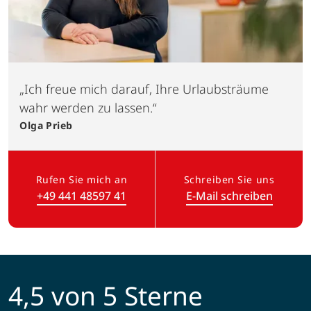
„Ich freue mich darauf, Ihre Urlaubsträume
wahr werden zu lassen.“
Olga
Prieb
Rufen Sie mich an
Schreiben Sie uns
+49 441 48597 41
E-Mail schreiben
(Link öffnet in neuem Tab)
4,5 von 5 Sterne