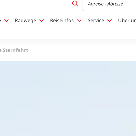
Anreise
- Abreise
e
Radwege
Reiseinfos
Service
Über u
 Sternfahrt