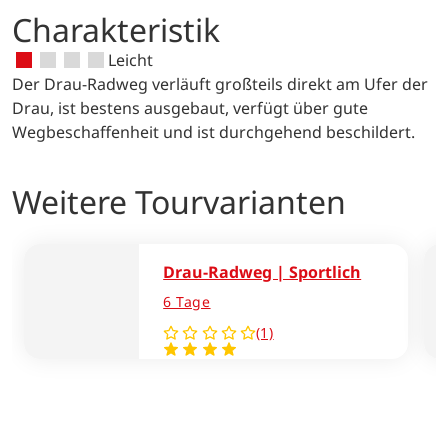
gehört aber auch der Fluss Drau, der
herrlich gelegenen Klopeiner Sees
Charakteristik
verlängern möchte, kann unterwegs
sich wie ein blaues Band durch Villach
kommen. Stillen Sie Ihre “Seensucht”
einen Abstecher nach Velden machen
schlängelt.
Leicht
und lassen Sie Ihre Seele baumeln.
oder eine Rundfahrt zum Faaker See
Der Drau-Radweg verläuft großteils direkt am Ufer der
unternehmen.
Drau, ist bestens ausgebaut, verfügt über gute
Wegbeschaffenheit und ist durchgehend beschildert.
Weitere Tourvarianten
Drau-Radweg | Sportlich
6 Tage
(1)