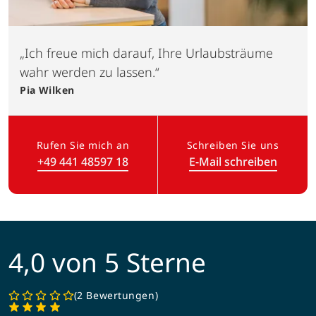
„Ich freue mich darauf, Ihre Urlaubsträume
wahr werden zu lassen.“
Pia
Wilken
Rufen Sie mich an
Schreiben Sie uns
+49 441 48597 18
E-Mail schreiben
(Link öffnet in neuem Tab)
4,0 von 5 Sterne
2 Bewertungen