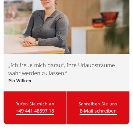
„Ich freue mich darauf, Ihre Urlaubsträume
wahr werden zu lassen.“
Pia
Wilken
Rufen Sie mich an
Schreiben Sie uns
+49 441 48597 18
E-Mail schreiben
(Link öffnet in neuem Tab)