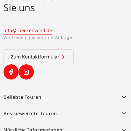
Sie uns
info@rueckenwind.de
Wir freuen uns auf Ihre Anfrage
Zum Kontaktformular
(Link öffnet in neuem Tab)
(Link öffnet in neuem Tab)
Beliebte Touren
Weser-Radweg
Bestbewertete Touren
Südfrankreich Provence
Alpe-Adria-Radweg
Weser-Radweg
Elbe-Radweg
Nützliche Informationen