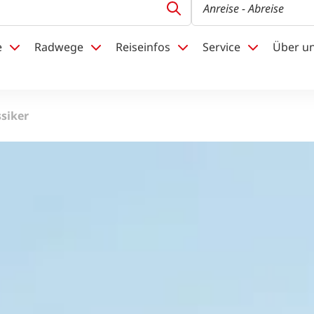
Anreise
- Abreise
e
Radwege
Reiseinfos
Service
Über u
siker